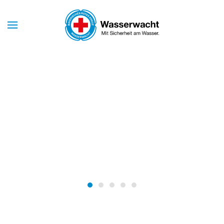
Skip to main content
am Wasser
Mit Sicherheit am Wasse
ACHT
WASSERWACHT
ERG
NÜRNBERG
Wasserwacht Nürnberg
Wasserwacht Nürnberg
Wasserwacht Nürnberg
Wasserwacht Nürnberg
Wasserwacht Nürnber