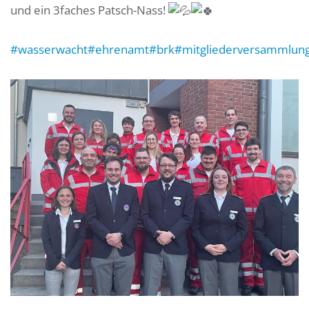
und ein 3faches Patsch-Nass!
#wasserwacht
#ehrenamt
#brk
#mitgliederversammlun