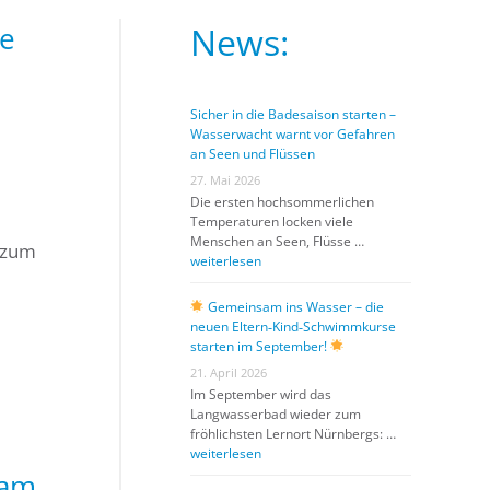
ie
News:
Sicher in die Badesaison starten –
Wasserwacht warnt vor Gefahren
an Seen und Flüssen
27. Mai 2026
Die ersten hochsommerlichen
Temperaturen locken viele
Menschen an Seen, Flüsse …
 zum
weiterlesen
Gemeinsam ins Wasser – die
neuen Eltern‑Kind‑Schwimmkurse
starten im September!
21. April 2026
Im September wird das
Langwasserbad wieder zum
fröhlichsten Lernort Nürnbergs: …
weiterlesen
 am