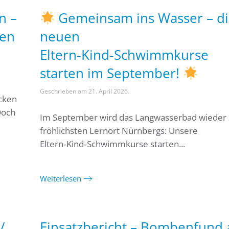
n –
Gemeinsam ins Wasser – d
ren
neuen
Eltern‑Kind‑Schwimmkurse
starten im September!
Geschrieben am
21. April 2026
.
cken
Doch
Im September wird das Langwasserbad wieder
fröhlichsten Lernort Nürnbergs: Unsere
Eltern‑Kind‑Schwimmkurse starten...
Weiterlesen
/
Einsatzbericht – Bombenfund