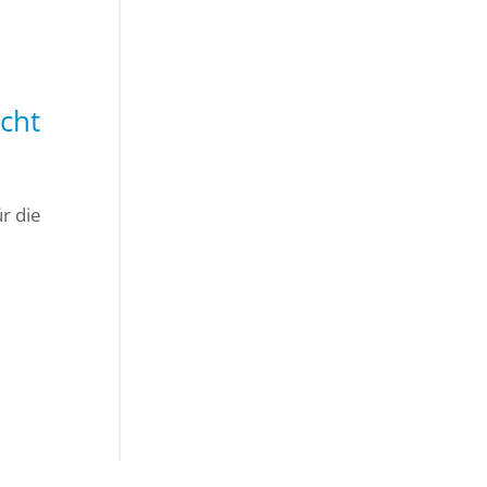
cht
r die