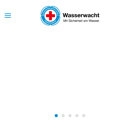
Skip to main content
Mit Sicherheit am Wasser
WASSERWACHT
NÜRNBERG
Wasserwacht Nürnberg
Wasserwacht Nürnberg
Wasserwacht Nürnberg
Wasserwacht Nürnberg
Wasserwacht Nürnber