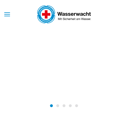
Skip to main content
Mit Sicherheit am Wasser
WASSERWACHT
NÜRNBERG
Wasserwacht Nürnberg
Wasserwacht Nürnberg
Wasserwacht Nürnberg
Wasserwacht Nürnberg
Wasserwacht Nürnber