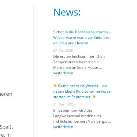
n
News:
Sicher in die Badesaison starten –
Wasserwacht warnt vor Gefahren
an Seen und Flüssen
27. Mai 2026
Die ersten hochsommerlichen
Temperaturen locken viele
Menschen an Seen, Flüsse …
weiterlesen
Gemeinsam ins Wasser – die
neuen Eltern‑Kind‑Schwimmkurse
heren
starten im September!
21. April 2026
Im September wird das
Langwasserbad wieder zum
fröhlichsten Lernort Nürnbergs: …
 Spaß.
weiterlesen
e, in