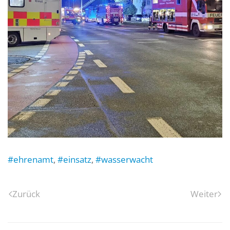
#ehrenamt
,
#einsatz
,
#wasserwacht
Zurück
Weiter