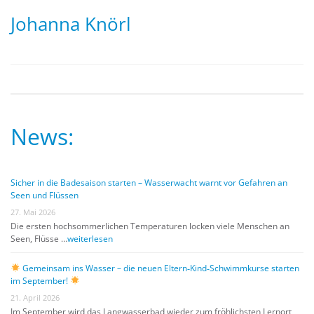
Johanna Knörl
News:
Sicher in die Badesaison starten – Wasserwacht warnt vor Gefahren an
Seen und Flüssen
27. Mai 2026
Die ersten hochsommerlichen Temperaturen locken viele Menschen an
Seen, Flüsse …
weiterlesen
Gemeinsam ins Wasser – die neuen Eltern‑Kind‑Schwimmkurse starten
im September!
21. April 2026
Im September wird das Langwasserbad wieder zum fröhlichsten Lernort