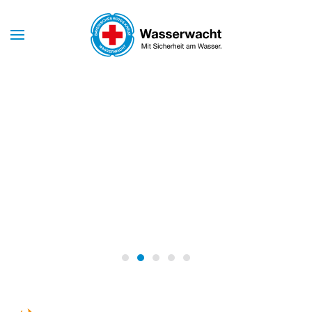
Skip to main content
Mit Sicherheit am Wasser
WASSERWACHT
NÜRNBERG
Wasserwacht Nürnberg
Wasserwacht Nürnberg
Wasserwacht Nürnberg
Wasserwacht Nürnberg
Wasserwacht Nürnber