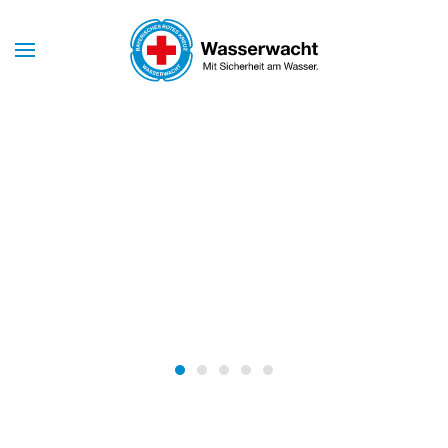
Skip to main content
Mit Sicherheit am Wasser
WASSERWACHT
NÜRNBERG
Wasserwacht Nürnberg
Wasserwacht Nürnberg
Wasserwacht Nürnberg
Wasserwacht Nürnberg
Wasserwacht Nürnber